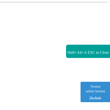
Shift+Alt+A
ESC to Close
Termin
online buchen