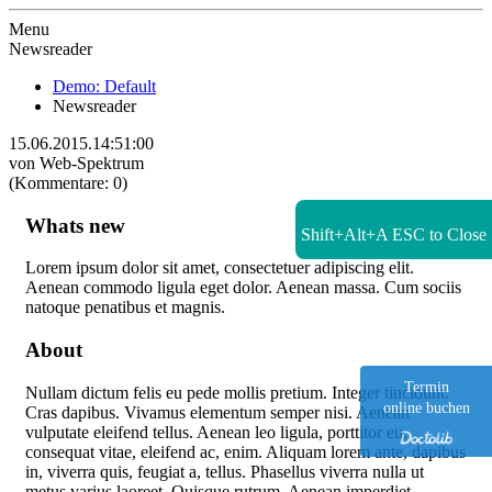
Zur Startseite
Menu
Newsreader
Demo: Default
Newsreader
15.06.2015.14:51:00
von Web-Spektrum
(Kommentare: 0)
Whats new
Shift+Alt+A
ESC to Close
Lorem ipsum dolor sit amet, consectetuer adipiscing elit.
Aenean commodo ligula eget dolor. Aenean massa. Cum sociis
natoque penatibus et magnis.
About
Termin
Nullam dictum felis eu pede mollis pretium. Integer tincidunt.
online buchen
Cras dapibus. Vivamus elementum semper nisi. Aenean
vulputate eleifend tellus. Aenean leo ligula, porttitor eu,
consequat vitae, eleifend ac, enim. Aliquam lorem ante, dapibus
in, viverra quis, feugiat a, tellus. Phasellus viverra nulla ut
metus varius laoreet. Quisque rutrum. Aenean imperdiet.