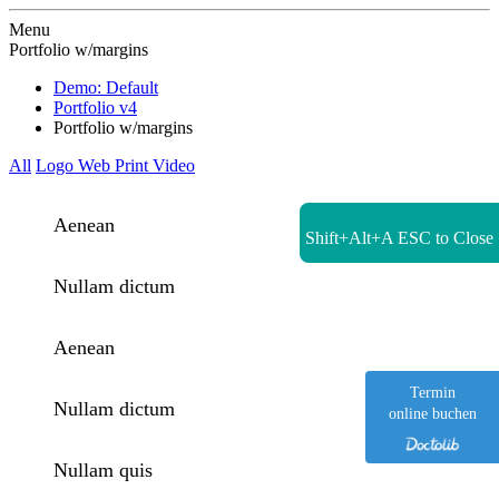
Zur Startseite
Menu
Portfolio w/margins
Demo: Default
Portfolio v4
Portfolio w/margins
All
Logo
Web
Print
Video
Aenean
Shift+Alt+A
ESC to Close
Nullam dictum
Aenean
Termin
Nullam dictum
online buchen
Nullam quis