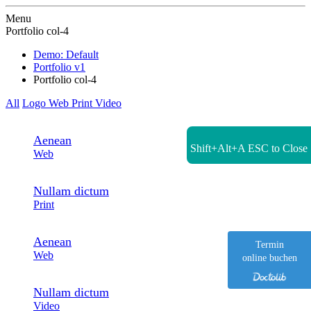
Zur Startseite
Menu
Portfolio col-4
Demo: Default
Portfolio v1
Portfolio col-4
All
Logo
Web
Print
Video
Aenean
Shift+Alt+A
ESC to Close
Web
Nullam dictum
Print
Aenean
Termin
Web
online buchen
Nullam dictum
Video