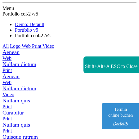
Zur Startseite
Menu
Portfolio col-2 /v5
Demo: Default
Portfolio v5
Portfolio col-2 /v5
All
Logo
Web
Print
Video
Aenean
Web
Nullam dictum
Shift+Alt+A
ESC to Close
Print
Aenean
Web
Nullam dictum
Video
Nullam quis
Print
Termin
Curabitur
online buchen
Print
Nullam quis
Print
Quisque rutrum