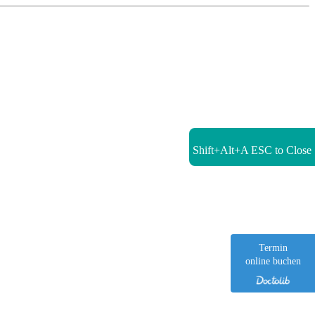
Shift+Alt+A
ESC to Close
Termin
online buchen