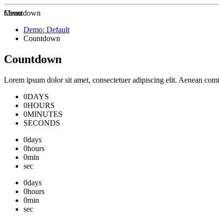
Zur Startseite
Menu
Countdown
Demo: Default
Countdown
Countdown
Lorem ipsum dolor sit amet, consectetuer adipiscing elit. Aenean co
0
DAYS
0
HOURS
0
MINUTES
SECONDS
0
days
0
hours
0
min
sec
0
days
0
hours
0
min
sec