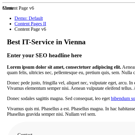
Zur Startseite
Menu
Content Page v6
Demo: Default
Content Pages II
Content Page v6
Best IT-Service in Vienna
Enter your SEO headline here
Lorem ipsum dolor sit amet, consectetuer adipiscing elit.
Aenean
quam felis, ultricies nec, pellentesque eu, pretium quis, sem. Nulla
Donec pede justo, fringilla vel, aliquet nec, vulputate eget, arcu. In
Vivamus elementum semper nisi. Aenean vulputate eleifend tellus. Ae
Donec sodales sagittis magna. Sed consequat, leo eget
bibendum so
Vivamus quis mi. Phasellus a est. Phasellus magna. In hac habitasse pl
Phasellus gravida semper nisi. Nullam vel sem.
Contact