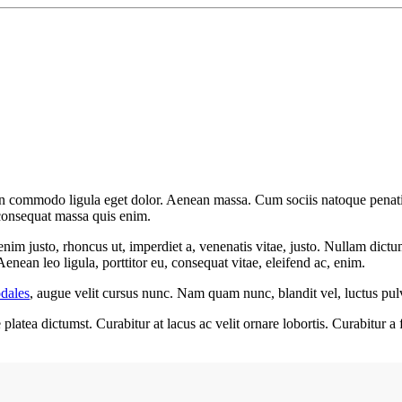
 commodo ligula eget dolor. Aenean massa. Cum sociis natoque penatibu
 consequat massa quis enim.
 enim justo, rhoncus ut, imperdiet a, venenatis vitae, justo. Nullam dict
nean leo ligula, porttitor eu, consequat vitae, eleifend ac, enim.
dales
, augue velit cursus nunc. Nam quam nunc, blandit vel, luctus pulv
atea dictumst. Curabitur at lacus ac velit ornare lobortis. Curabitur a fe