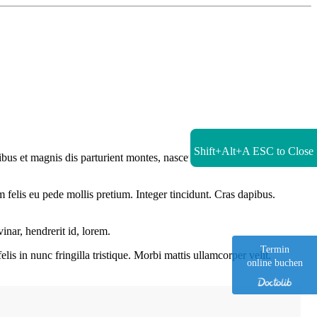
Shift+Alt+A
ESC to Close
s et magnis dis parturient montes, nascetur ridiculus mus. Donec
um felis eu pede mollis pretium. Integer tincidunt. Cras dapibus.
inar, hendrerit id, lorem.
Termin
lis in nunc fringilla tristique. Morbi mattis ullamcorper velit.
online buchen