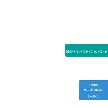
Shift+Alt+A
ESC to Close
Termin
online buchen