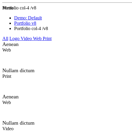
Zur Startseite
Menu
Portfolio col-4 /v8
Demo: Default
Portfolio v8
Portfolio col-4 /v8
All
Logo
Video
Web
Print
Aenean
Web
Nullam dictum
Print
Aenean
Web
Nullam dictum
Video